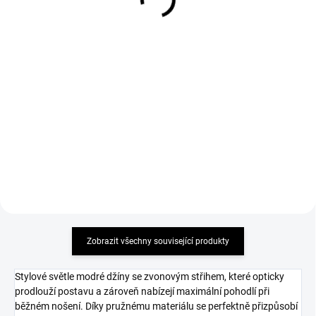
Triko LARA Butterfly
Triko LARA Dillemma
žluté
bílé
499 Kč
499 Kč
Detail
Detail
MUST HAVE 2026 příjemný
MUST HAVE 2026 příjemný
elastický materiál
elastický materiál
Zobrazit všechny související produkty
Stylové světle modré džíny se zvonovým střihem, které opticky
prodlouží postavu a zároveň nabízejí maximální pohodlí při
běžném nošení. Díky pružnému materiálu se perfektně přizpůsobí