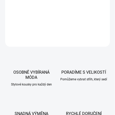
maximální
pohodlí při každodenním nošení
.
Barvy můžou být poněkud zkresleny dle druhu a nastavení
monitoru.
DETAILNÍ INFORMACE
ZEPTAT SE
HLÍDAT
OSOBNĚ VYBÍRANÁ
PORADÍME S VELIKOSTÍ
MÓDA
Pomůžeme vybrat střih, který sedí
Stylové kousky pro každý den
SNADNÁ VÝMĚNA
RYCHLÉ DORUČENÍ