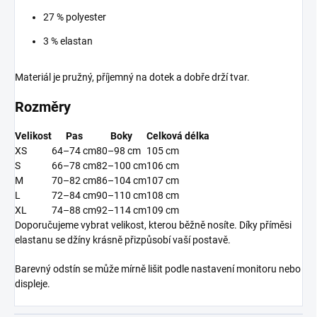
27 % polyester
3 % elastan
Materiál je pružný, příjemný na dotek a dobře drží tvar.
Rozměry
Velikost
Pas
Boky
Celková délka
XS
64–74 cm
80–98 cm
105 cm
S
66–78 cm
82–100 cm
106 cm
M
70–82 cm
86–104 cm
107 cm
L
72–84 cm
90–110 cm
108 cm
XL
74–88 cm
92–114 cm
109 cm
Doporučujeme vybrat velikost, kterou běžně nosíte. Díky příměsi
elastanu se džíny krásně přizpůsobí vaší postavě.
Barevný odstín se může mírně lišit podle nastavení monitoru nebo
displeje.