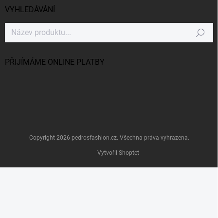
VYHLEDÁVÁNÍ
Hledat
PŘIJÍMÁME ONLINE PLATBY
Copyright 2026
pedrosfashion.cz
. Všechna práva vyhrazena.
Vytvořil Shoptet