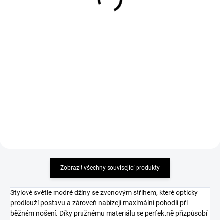
Triko LARA Butterfly
Triko LARA Dillemma
žluté
bílé
499 Kč
499 Kč
Detail
Detail
MUST HAVE 2026 příjemný
MUST HAVE 2026 příjemný
elastický materiál
elastický materiál
Zobrazit všechny související produkty
Stylové světle modré džíny se zvonovým střihem, které opticky
prodlouží postavu a zároveň nabízejí maximální pohodlí při
běžném nošení. Díky pružnému materiálu se perfektně přizpůsobí