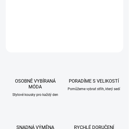
maximální
pohodlí při každodenním nošení
.
Barvy můžou být poněkud zkresleny dle druhu a nastavení
monitoru.
DETAILNÍ INFORMACE
ZEPTAT SE
HLÍDAT
OSOBNĚ VYBÍRANÁ
PORADÍME S VELIKOSTÍ
MÓDA
Pomůžeme vybrat střih, který sedí
Stylové kousky pro každý den
SNADNÁ VÝMĚNA
RYCHLÉ DORUČENÍ