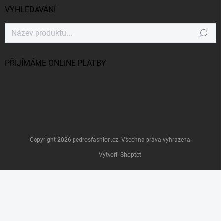
VYHLEDÁVÁNÍ
Hledat
PŘIJÍMÁME ONLINE PLATBY
Copyright 2026
pedrosfashion.cz
. Všechna práva vyhrazena.
Vytvořil Shoptet