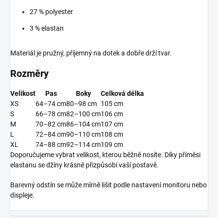
27 % polyester
3 % elastan
Materiál je pružný, příjemný na dotek a dobře drží tvar.
Rozměry
Velikost
Pas
Boky
Celková délka
XS
64–74 cm
80–98 cm
105 cm
S
66–78 cm
82–100 cm
106 cm
M
70–82 cm
86–104 cm
107 cm
L
72–84 cm
90–110 cm
108 cm
XL
74–88 cm
92–114 cm
109 cm
Doporučujeme vybrat velikost, kterou běžně nosíte. Díky příměsi
elastanu se džíny krásně přizpůsobí vaší postavě.
Barevný odstín se může mírně lišit podle nastavení monitoru nebo
displeje.