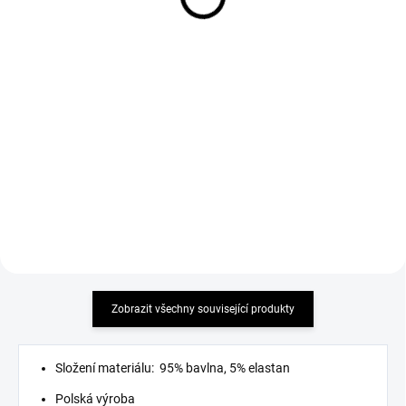
Jeans černé zvon
Balonové jeans světle
modré
699 Kč
799 Kč
Detail
Detail
must have
must have 2026 !
Zobrazit všechny související produkty
Složení materiálu: 95% bavlna, 5% elastan
Polská výroba