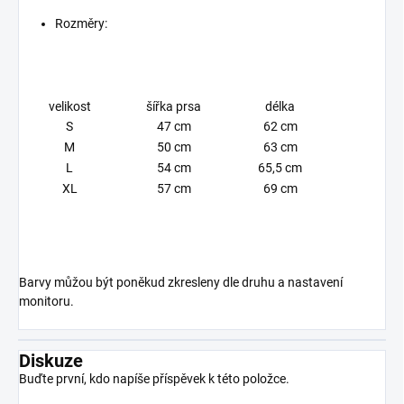
Rozměry:
velikost
šířka prsa
délka
S
47 cm
62 cm
M
50 cm
63 cm
L
54 cm
65,5 cm
XL
57 cm
69 cm
Barvy můžou být poněkud zkresleny dle druhu a nastavení
monitoru.
Diskuze
Buďte první, kdo napíše příspěvek k této položce.