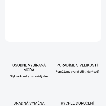
příjemný elastický materiál
DETAILNÍ INFORMACE
ZEPTAT SE
HLÍDAT
OSOBNĚ VYBÍRANÁ
PORADÍME S VELIKOSTÍ
MÓDA
Pomůžeme vybrat střih, který sedí
Stylové kousky pro každý den
SNADNÁ VÝMĚNA
RYCHLÉ DORUČENÍ