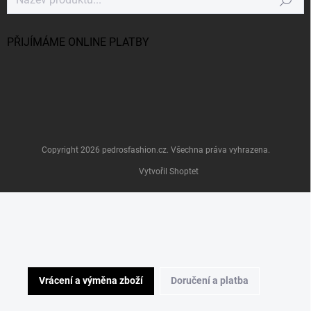
Hledat
PŘIJÍMÁME ONLINE PLATBY
Copyright 2026
pedrosfashion.cz
. Všechna práva vyhrazena.
Vytvořil Shoptet
Vrácení a výměna zboží
Doručení a platba