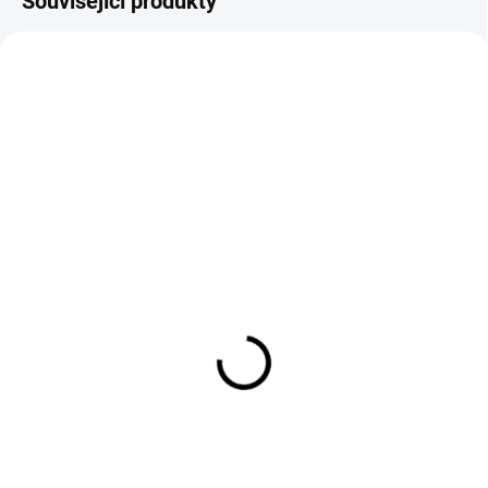
Související produkty
Balonové jeans světle
Jeans světle modré
modré
široké
799 Kč
799 Kč