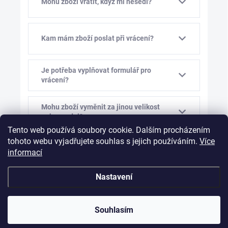
Mohu zboží vrátit, když mi nesedí?
Kam mám zboží poslat při vrácení?
Je potřeba vyplňovat formulář pro
vrácení?
Mohu zboží vyměnit za jinou velikost
nebo model?
Tento web používá soubory cookie. Dalším procházením
tohoto webu vyjadřujete souhlas s jejich používáním.
Více
Kolik stojí výměna zboží?
informací
Nastavení
Mám vám před výměnou napsat?
Souhlasím