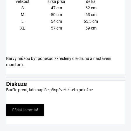
velikost
šířka prsa
délka
S
47 cm
62 cm
M
50 cm
63 cm
L
54 cm
65,5 cm
XL
57 cm
69 cm
Barvy můžou být poněkud zkresleny dle druhu a nastavení
monitoru.
Diskuze
Buďte první, kdo napíše příspěvek k této položce.
Přidat komentář