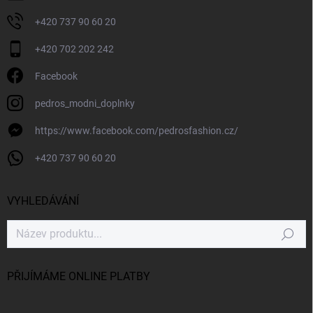
+420 737 90 60 20
+420 702 202 242
Facebook
pedros_modni_doplnky
https://www.facebook.com/pedrosfashion.cz/
+420 737 90 60 20
VYHLEDÁVÁNÍ
Hledat
PŘIJÍMÁME ONLINE PLATBY