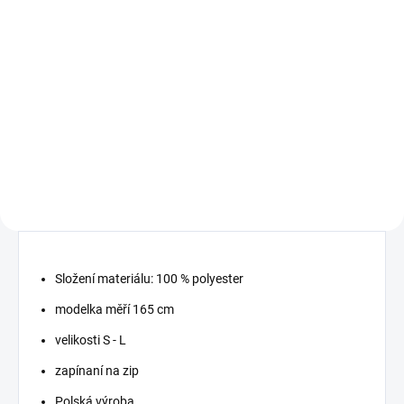
Crossbody Debbie
Triko LARA Diva
růžová
499 Kč
399 Kč
Detail
Detail
MUST HAVE 2026 příjemný
elastický materiál
nadčasová kabelka :)
Složení materiálu: 100 % polyester
modelka měří 165 cm
velikosti S - L
zapínaní na zip
Polská výroba