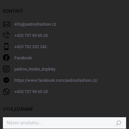
KONTAKT
info
@
pedrosfashion.cz
+420 737 90 60 20
+420 702 202 242
Facebook
pedros_modni_doplnky
https://www.facebook.com/pedrosfashion.cz/
+420 737 90 60 20
VYHLEDÁVÁNÍ
Hledat