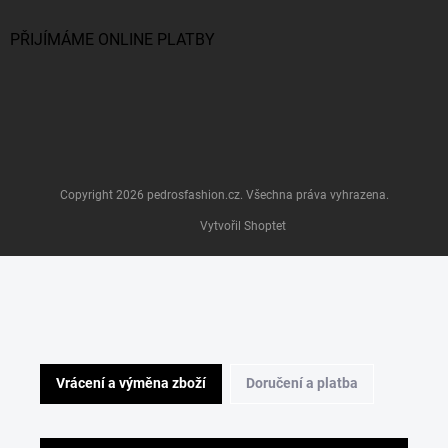
PŘIJÍMÁME ONLINE PLATBY
Copyright 2026
pedrosfashion.cz
. Všechna práva vyhrazena.
Vytvořil Shoptet
Vrácení a výměna zboží
Doručení a platba