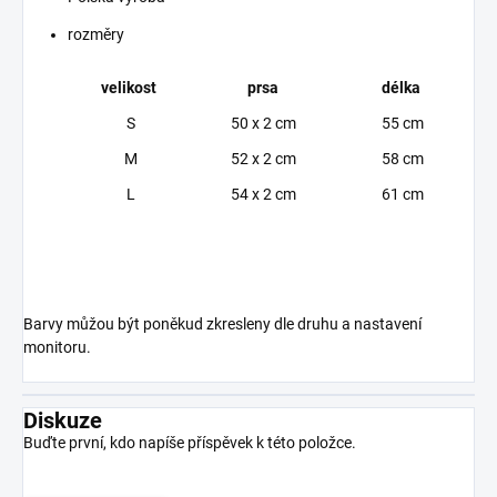
rozměry
velikost
prsa
délka
S
50 x 2 cm
55 cm
M
52 x 2 cm
58 cm
L
54 x 2 cm
61 cm
Barvy můžou být poněkud zkresleny dle druhu a nastavení
monitoru.
Diskuze
Buďte první, kdo napíše příspěvek k této položce.