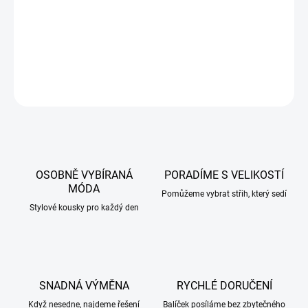
MUST HAVE 2025
DETAILNÍ INFORMACE
ZEPTAT SE
HLÍDAT
OSOBNĚ VYBÍRANÁ
PORADÍME S VELIKOSTÍ
MÓDA
Pomůžeme vybrat střih, který sedí
Stylové kousky pro každý den
SNADNÁ VÝMĚNA
RYCHLÉ DORUČENÍ
Když nesedne, najdeme řešení
Balíček posíláme bez zbytečného