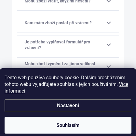
Mohu zboží vrátit, když mi nesedí?
Kam mám zboží poslat při vrácení?
Je potřeba vyplňovat formulář pro
vrácení?
Mohu zboží vyměnit za jinou velikost
nebo model?
Tento web používá soubory cookie. Dalším procházením
tohoto webu vyjadřujete souhlas s jejich používáním.
Více
Kolik stojí výměna zboží?
informací
Nastavení
Mám vám před výměnou napsat?
Souhlasím