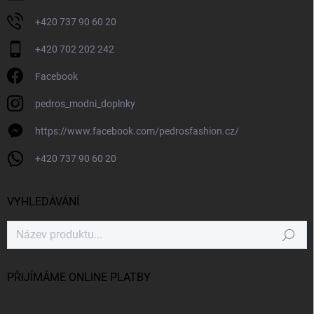
+420 737 90 60 20
+420 702 202 242
Facebook
pedros_modni_doplnky
https://www.facebook.com/pedrosfashion.cz/
+420 737 90 60 20
VYHLEDÁVÁNÍ
Hledat
PŘIJÍMÁME ONLINE PLATBY