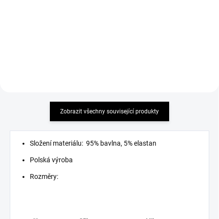
Detail
Detail
must have
trendy střih elastický materiál
Zobrazit všechny související produkty
Složení materiálu: 95% bavlna, 5% elastan
Polská výroba
Rozměry: