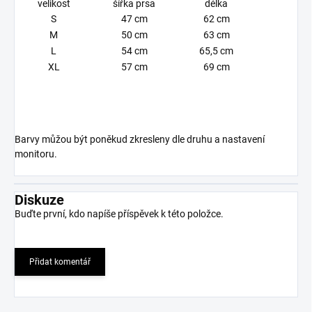
velikost
šířka prsa
délka
S
47 cm
62 cm
M
50 cm
63 cm
L
54 cm
65,5 cm
XL
57 cm
69 cm
Barvy můžou být poněkud zkresleny dle druhu a nastavení
monitoru.
Diskuze
Buďte první, kdo napíše příspěvek k této položce.
Přidat komentář