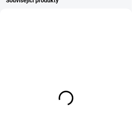
Související produkty
Jeans světle modré
Dámská jeansová bunda
široké
větší velikosti
799 Kč
799 Kč